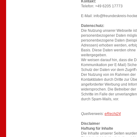
Kontakt:
Telefon: +49 6205 17773
E-Mail: info@freundeskreis-hock
Datenschutz:
Die Nutzung unserer Webseite is
personenbezogener Daten möglich
personenbezogene Daten (beispie
Adressen) erhoben werden, erfolgt 
Basis. Diese Daten werden ohne I
weitergegeben.
Wir weisen darauf hin, dass die D
Kommunikation per E-Mail) Sicher
Schutz der Daten vor dem Zugriff d
Der Nutzung von im Rahmen der Im
Kontaktdaten durch Dritte zur Üb
angeforderter Werbung und Inform
widersprochen. Die Betreiber der 
Schritte im Falle der unverlangt
durch Spam-Mails, vor.
Quellverweis:
eRecht24
Disclaimer
Haftung für Inhalte
Die Inhalte unserer Seiten wurden m