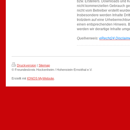
bzw. Erstellers. Downloads und Ko
nicht kommerziellen Gebrauch gest
nicht vom Betreiber erstellt wurd
Insbesondere werden Inhalte Dritt
trotzdem auf eine Urheberrechtsv
einen entsprechenden Hinweis. 
werden wir derartige Inhalte umg
Quellverweis:
eRecht24 Disclaim
Druckversion
|
Sitemap
© Freundeskreis Hockenheim / Hohenstein-Ernstthal e.V.
Erstellt mit
IONOS MyWebsite
.