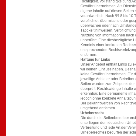
Richtigkeit, Vollständigkeit und A
Gewähr übernehmen. Als Dienstea
eigene Inhalte auf diesen Seite
verantwortlich. Nach §§ 8 bis 10 
verpflichtet, übermittelte oder ge
überwachen oder nach Umständen 
Tätigkeit hinweisen. Verpflichtun
Nutzung von Informationen nach 
unberührt. Eine diesbezügliche Ha
Kenntnis einer konkreten Rechts
entsprechenden Rechtsverletzun
entfernen.
Haftung für Links
Unser Angebot enthält Links zu ex
wir keinen Einfluss haben. Desha
keine Gewähr übernehmen. Für die 
jeweilige Anbieter oder Betreiber 
Seiten wurden zum Zeitpunkt der
überprüft. Rechtswidrige Inhalte 
erkennbar. Eine permanente inhaltl
jedoch ohne konkrete Anhaltspunk
Bei Bekanntwerden von Rechtsver
umgehend entfernen.
Urheberrecht
Die durch die Seitenbetreiber ers
unterliegen dem deutschen Urhebe
Verbreitung und jede Art der Ver
Urheberrechtes bedürfen der schr