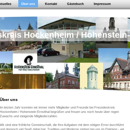
ktuelles
Über uns
Kontakt
Gästebuch
Impressum
kreis Hockenheim / Hohenstein-
Über uns
Im letzten Jahr konnten wir immer mehr Mitglieder und Freunde bei Freundeskreis
Hockenheim / Hohenstein-Ernstthal begrüßen und freuen uns noch heute über regen
Zuwachs und steigende Mitgliederzahlen.
Wir sind eine fröhliche Gemeinschaft, die Ihre Aufgaben mit dem nötigen Ernst durchführt
und dennoch viel Spaß dabei hat. Tradition und Moderne stehen bei uns im Einklang - wir