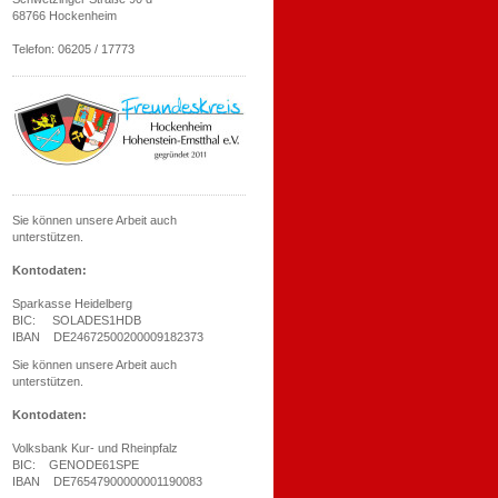
68766 Hockenheim
Telefon: 06205 / 17773
Sie können unsere Arbeit auch
unterstützen.
Kontodaten:
Sparkasse Heidelberg
BIC: SOLADES1HDB
IBAN DE24672500200009182373
Sie können unsere Arbeit auch
unterstützen.
Kontodaten:
Volksbank Kur- und Rheinpfalz
BIC: GENODE61SPE
IBAN DE76547900000001190083